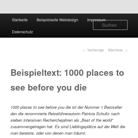
Hauptmenü
Startseite
Beispielseite Webdesign
Impressum
Zum
Such
Datenschutz
Inhalt
wechseln
Artikelnavigation
←
Vorherige
Nächste
→
Beispieltext: 1000 places to
see before you die
1000 places to see before you die ist der Nummer 1 Bestseller
den die renommierte Reiseführerautorin Patricia Schultz nach
sieben intensiven Recherchejahren als „Best of the world“
zusammengetragen hat. Es sind Lieblingsplätze auf der Welt die
man bereiste, oder von denen man träumt.