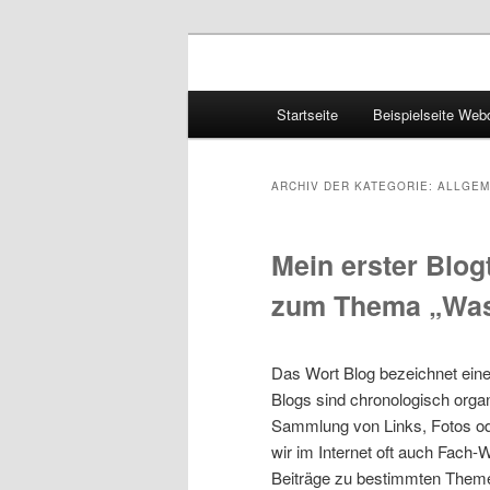
Hauptmenü
Startseite
Beispielseite Web
Zum
Zum
Inhalt
sekundären
ARCHIV DER KATEGORIE:
ALLGEM
wechseln
Inhalt
Mein erster Blo
wechseln
zum Thema „Was 
Das Wort Blog bezeichnet eine 
Blogs sind chronologisch organ
Sammlung von Links, Fotos od
wir im Internet oft auch Fach
Beiträge zu bestimmten Them