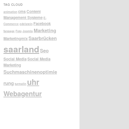
TAG CLOUD
cms
Content
animation
Management Systeme
E-
Facebook
Commerce
edelstein
Marketing
fanpage
Foto
Joomla
Saarbrücken
Marketingmix
saarland
Seo
Social Media
Social Media
Marketing
Suchmaschinenoptimie
uhr
rung
turmalin
Webagentur