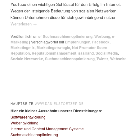
YouTube einen wichtigen Schlüssel für den Erfolg im Internet.
Wegen der steigende Bedeutung von sozialen Netzwerken
können Unternehmen diese für sich gewinnbringend nutzen.
Weiterlesen
→
Veröffentlicht unter
Suchmaschinenoptimierung, Werbung, e-
Marketing
|
Verschlagwortet mit
Empfehlungen
,
Facebook
,
Marketingmix
,
Marketingstrategie
,
Net Promoter Score
,
Reputation
,
Reputationsmanagement
,
saarland
,
Social Media
,
Soziale Netzwerke
,
Suchmaschinenoptimierung
,
Twitter
,
Webseite
HAUPTSEITE:
WWW.DANIELSTOETZER.DE
Hier ein kleiner Ausschnitt unserer Dienstleitungen:
Softwareentwicklung
Webentwicklung
Internet und Content Management Systeme
Suchmaschinenoptimierung