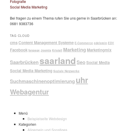
Fotografie
Social Media Marketing
Bei fragen zu einem Thema rufen Sie uns gerne in Saarbrücken an:
0681 9383736
TAG CLOUD
cms
Content Management Systeme
E-Commerce
edelstein
EDV
Marketing
Facebook
Marketingmix
fanpage
Joomla
Kristall
saarland
Saarbrücken
Seo
Social Media
Social Media Marketing
Soziale Netzwerke
uhr
Suchmaschinenoptimierung
Webagentur
Menü
Beispielseite Webdesign
Kategorien
Allgemein und Sonstiges