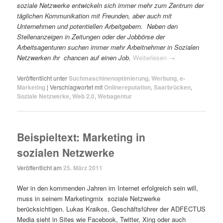
soziale Netzwerke entwickeln sich immer mehr zum Zentrum der
täglichen Kommunikation mit Freunden, aber auch mit
Unternehmen und potentiellen Arbeitgebern. Neben den
Stellenanzeigen in Zeitungen oder der Jobbörse der
Arbeitsagenturen suchen immer mehr Arbeitnehmer in Sozialen
Netzwerken ihr chancen auf einen Job.
Weiterlesen
→
Veröffentlicht unter
Suchmaschinenoptimierung, Werbung, e-
Marketing
|
Verschlagwortet mit
Onlinereputation
,
Saarbrücken
,
Soziale Netzwerke
,
Web 2.0
,
Webagentur
Beispieltext: Marketing in
sozialen Netzwerke
Veröffentlicht am
25. März 2011
Wer in den kommenden Jahren im Internet erfolgreich sein will,
muss in seinem Marketingmix soziale Netzwerke
berücksichtigen. Lukas Kraikos, Geschäftsführer der ADFECTUS
Media sieht in Sites wie Facebook, Twitter, Xing oder auch