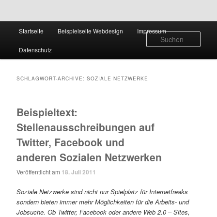
Hauptmenü
Startseite
Beispielseite Webdesign
Impressum
Zum
Zum
Such
Datenschutz
Inhalt
sekundären
wechseln
Inhalt
SCHLAGWORT-ARCHIVE:
SOZIALE NETZWERKE
wechseln
Beispieltext:
Stellenausschreibungen auf
Twitter, Facebook und
anderen Sozialen Netzwerken
Veröffentlicht am
18. Juli 2011
Soziale Netzwerke sind nicht nur Spielplatz für Internetfreaks
sondern bieten immer mehr Möglichkeiten für die Arbeits- und
Jobsuche. Ob Twitter, Facebook oder andere Web 2.0 – Sites,